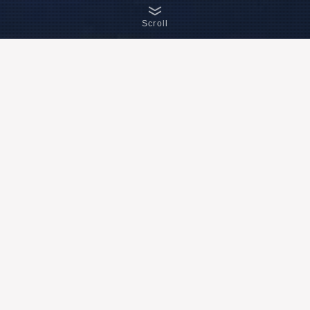
Scroll
メディアと印刷で
お客様の「伝える」を
お手伝いします
いなみつでは
メディア/コンテンツ事業、印刷事業の
2軸でお客様をサポートさせていただきます
事業について知る ≫